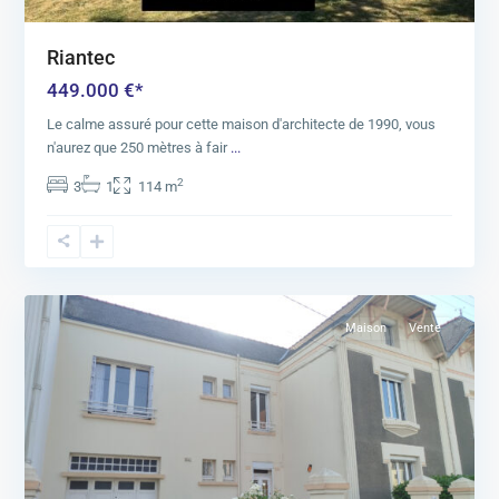
Riantec
449.000 €*
Le calme assuré pour cette maison d'architecte de 1990, vous
n'aurez que 250 mètres à fair
...
2
3
1
114 m
9
Riantec
Maison
Vente