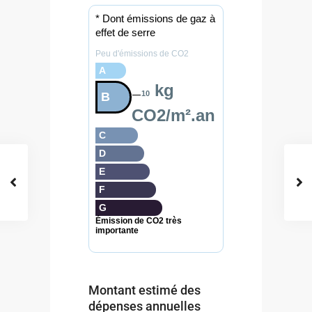
* Dont émissions de gaz à
effet de serre
Peu d'émissions de CO2
A
kg
10
B
CO2/m².an
C
D
E
F
G
Émission de CO2 très
importante
Montant estimé des
dépenses annuelles