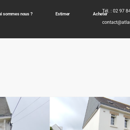
Tél. : 02 97 
ui sommes nous ?
Estimer
Acheter
contact@atla