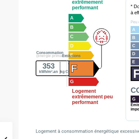
extrêmement
* D
performant
à ef
A
Peu 
B
A
C
B
D
C
Consommation
D
E
(énergie primaire)
Emissions
E
353
78
F
kWh/m².an
kg CO2/m².an
G
C
Logement
extrêmement peu
G
performant
Émis
impo
Logement à consommation énergétique excessive