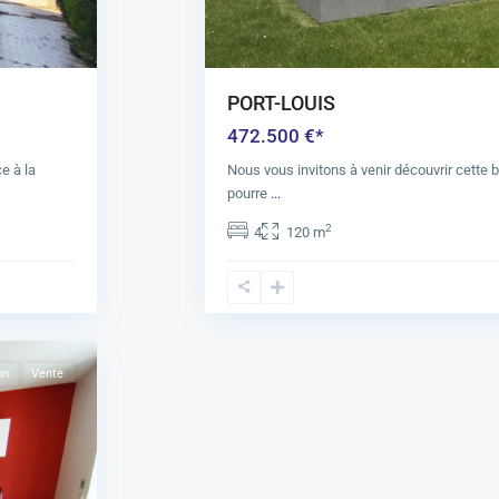
PORT-LOUIS
472.500 €*
e à la
Nous vous invitons à venir découvrir cette b
pourre
...
2
4
120 m
on
Vente