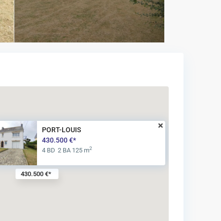
PORT-LOUIS
430.500 €*
2
4 BD
2 BA
125 m
430.500 €*