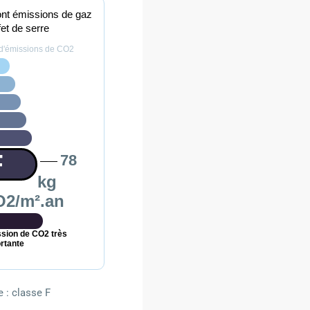
ont émissions de gaz
fet de serre
d'émissions de CO2
F
78
kg
O2/m².an
sion de CO2 très
rtante
 : classe F