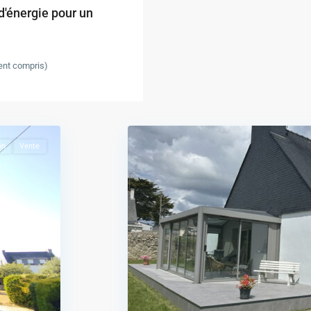
'énergie pour un
ent compris)
Port-
11
Louis
on
Vente