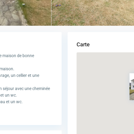
Carte
tte maison de bonne
a maison.
age, un cellier et une
on séjour avec une cheminée
 et un wc.
eau et un wc.