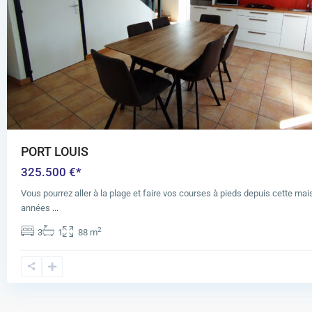
PORT LOUIS
325.500 €*
Vous pourrez aller à la plage et faire vos courses à pieds depuis cette ma
années
...
2
3
1
88 m