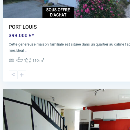
PORT-LOUIS
399.000 €*
Cette généreuse maison familiale est située dans un quartier au calme fac
mer.Idéal
...
2
4
1
110 m
Port-
Louis
Mais