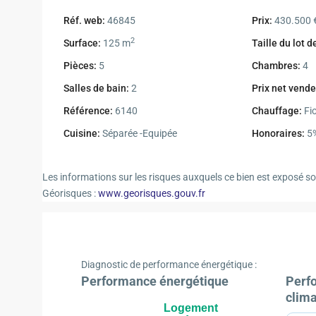
Réf. web:
46845
Prix:
430.500 
2
Surface:
125 m
Taille du lot d
Pièces:
5
Chambres:
4
Salles de bain:
2
Prix net vende
Référence:
6140
Chauffage:
Fio
Cuisine:
Séparée -Equipée
Honoraires:
5
Les informations sur les risques auxquels ce bien est exposé son
Géorisques :
www.georisques.gouv.fr
Diagnostic de performance énergétique :
Performance énergétique
Perf
clim
Logement