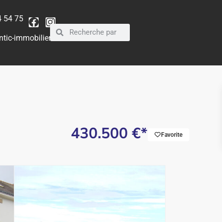
84 54 75
ntic-immobilier.com
430.500 €*
Favorite