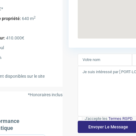
€*
2
e propriété:
640 m
ur:
410.000€
ul
%
t disponibles sur le site
*Honoraires inclus
J'accepte les
Termes RGPD
ormance
atique